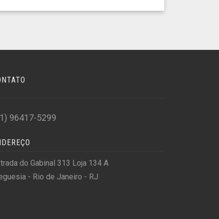
ONTATO
21) 96417-5299
NDEREÇO
trada do Gabinal 313 Loja 134 A
eguesia - Rio de Janeiro - RJ