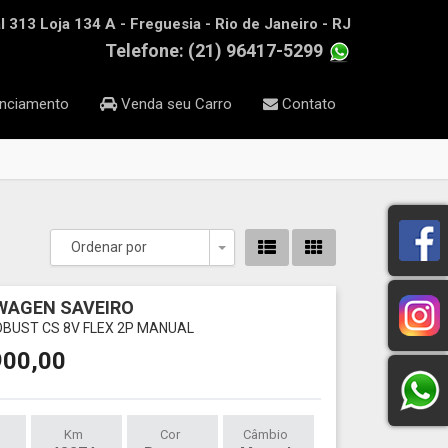
 313 Loja 134 A - Freguesia - Rio de Janeiro - RJ
Telefone: (21) 96417-5299
nciamento
Venda seu Carro
Contato
Ordenar por
Toggle Dropdown
WAGEN SAVEIRO
ROBUST CS 8V FLEX 2P MANUAL
900,00
Km
Cor
Câmbio