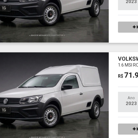
2023
M
VOLKS
1.6 MSI 
71.
R$
Ano
2023
M