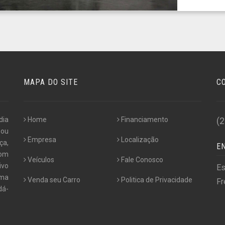
MAPA DO SITE
C
dia
Home
Financiamento
(
 ou
Empresa
Localização
ça,
E
com
Veículos
Fale Conosco
ivo
Es
uma
Venda seu Carro
Politica de Privacidade
Fr
dá-