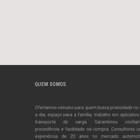
QUEM SOMOS
Ofertamos veículos para quem busca praticidade no 
a dia, espaço para a família, trabalho em aplicativo
transporte de carga. Garantimos confian
procedência e facilidade na compra. Consultores 
experiência de 20 anos no mercado automot