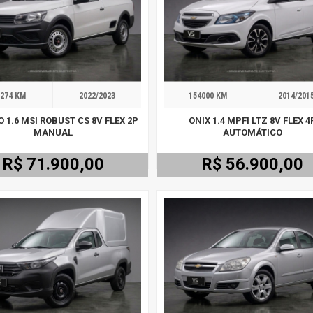
274 KM
2022/2023
154000 KM
2014/201
O 1.6 MSI ROBUST CS 8V FLEX 2P
ONIX 1.4 MPFI LTZ 8V FLEX 4
MANUAL
AUTOMÁTICO
R$ 71.900,00
R$ 56.900,00