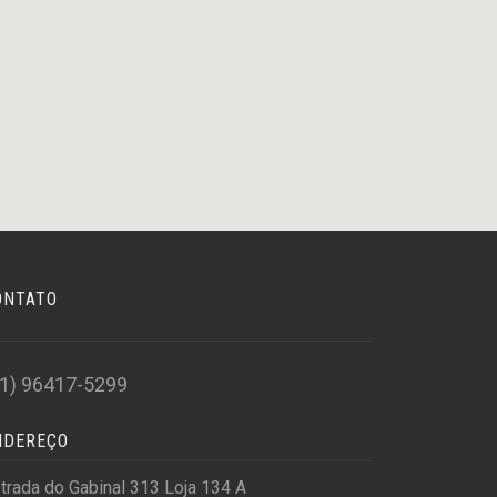
ONTATO
21) 96417-5299
NDEREÇO
trada do Gabinal 313 Loja 134 A