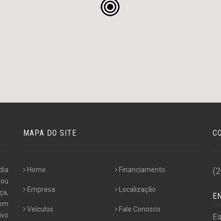
MAPA DO SITE
C
dia
Home
Financiamento
(
 ou
Empresa
Localização
ça,
E
com
Veículos
Fale Conosco
ivo
Es