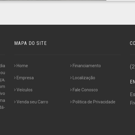
MAPA DO SITE
C
dia
Home
Financiamento
(
 ou
Empresa
Localização
ça,
E
com
Veículos
Fale Conosco
ivo
Es
uma
Venda seu Carro
Politica de Privacidade
Fr
dá-