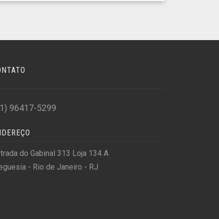
ONTATO
21) 96417-5299
NDEREÇO
trada do Gabinal 313 Loja 134 A
eguesia - Rio de Janeiro - RJ