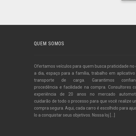
QUEM SOMOS
Ofertamos veículos para quem busca praticidade no 
a dia, espaço para a família, trabalho em aplicativo
transporte de carga. Garantimos confian
procedência e facilidade na compra. Consultores 
experiência de 20 anos no mercado automot
cuidarão de todo o processo para que você realize 
compra segura. Aqui, cada carro é escolhido para aju
lo a conquistar seus objetivos. Nossa loj
[...]