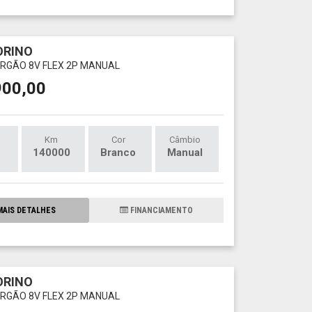
IORINO
FURGÃO 8V FLEX 2P MANUAL
900,00
Km
Cor
Câmbio
140000
Branco
Manual
AIS DETALHES
FINANCIAMENTO
IORINO
FURGÃO 8V FLEX 2P MANUAL