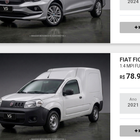
2024
M
FIAT F
1.4 MPI 
78.
R$
Ano
2021
M