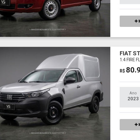
M
FIAT S
1.4 FIRE
80.
R$
Ano
2023
M