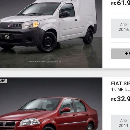
61.
R$
Ano
2016
M
 GNV
FIAT S
1.0 MPI E
32.
R$
Ano
2011