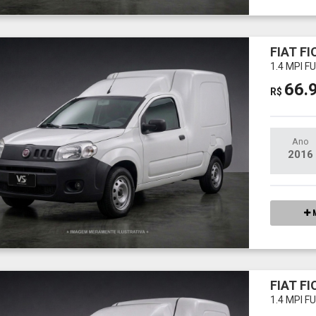
FIAT F
1.4 MPI 
66.
R$
Ano
2016
M
FIAT F
1.4 MPI 