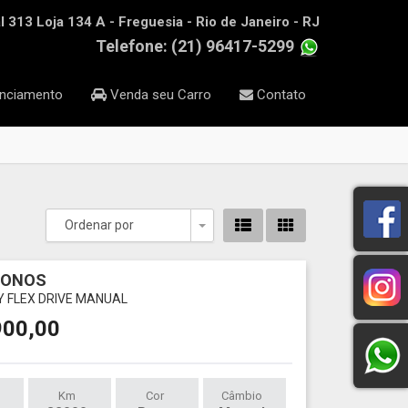
 313 Loja 134 A - Freguesia - Rio de Janeiro - RJ
Telefone: (21) 96417-5299
nciamento
Venda seu Carro
Contato
Ordenar por
Toggle Dropdown
RONOS
LY FLEX DRIVE MANUAL
900,00
Km
Cor
Câmbio